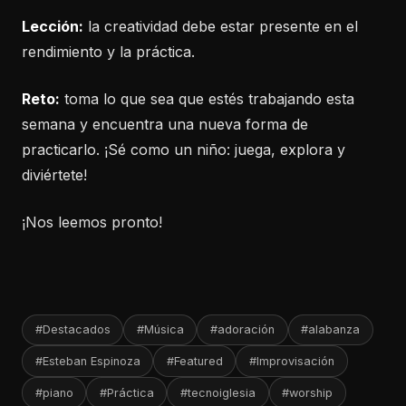
Lección:
la creatividad debe estar presente en el
rendimiento y la práctica.
Reto:
toma lo que sea que estés trabajando esta
semana y encuentra una nueva forma de
practicarlo. ¡Sé como un niño: juega, explora y
diviértete!
¡Nos leemos pronto!
#Destacados
#Música
#adoración
#alabanza
#Esteban Espinoza
#Featured
#Improvisación
#piano
#Práctica
#tecnoiglesia
#worship