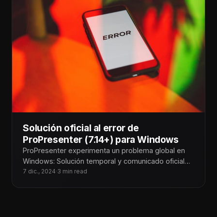
Solución oficial al error de
ProPresenter (7.14+) para Windows
ProPresenter experimenta un problema global en
Windows: Solución temporal y comunicado oficial
En Tecnoiglesia, somos conscientes del impacto
7 dic., 2024
·
3 min read
que este