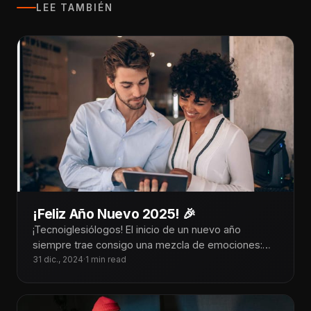
LEE TAMBIÉN
¡Feliz Año Nuevo 2025! 🎉
¡Tecnoiglesiólogos! El inicio de un nuevo año
siempre trae consigo una mezcla de emociones:
gratitud por las bendiciones del año
31 dic., 2024
·
1 min read