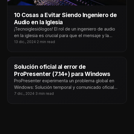
10 Cosas a Evitar Siendo Ingeniero de
Audio en la Iglesia
¡Tecnoiglesiólogos! El rol de un ingeniero de audio
en la iglesia es crucial para que el mensaje y la
adoración
13 dic., 2024
·
2 min read
Solución oficial al error de
ProPresenter (7.14+) para Windows
ProPresenter experimenta un problema global en
Windows: Solución temporal y comunicado oficial
En Tecnoiglesia, somos conscientes del impacto
7 dic., 2024
·
3 min read
que este