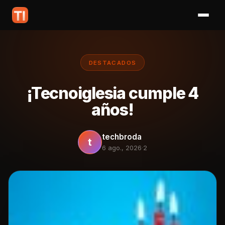
DESTACADOS
¡Tecnoiglesia cumple 4
años!
techbroda
t
6 ago., 2026
·
2