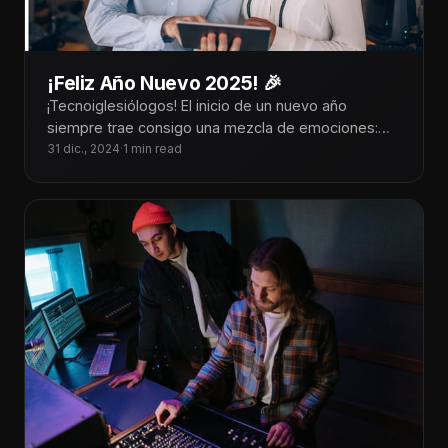
¡Feliz Año Nuevo 2025! 🎉
¡Tecnoiglesiólogos! El inicio de un nuevo año
siempre trae consigo una mezcla de emociones:
gratitud por las bendiciones del año
31 dic., 2024
·
1 min read