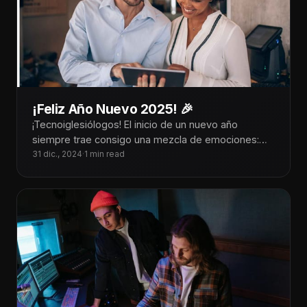
¡Feliz Año Nuevo 2025! 🎉
¡Tecnoiglesiólogos! El inicio de un nuevo año
siempre trae consigo una mezcla de emociones:
gratitud por las bendiciones del año
31 dic., 2024
·
1 min read