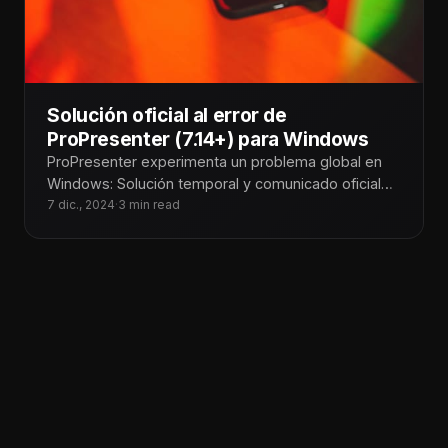
Solución oficial al error de
ProPresenter (7.14+) para Windows
ProPresenter experimenta un problema global en
Windows: Solución temporal y comunicado oficial
En Tecnoiglesia, somos conscientes del impacto
7 dic., 2024
·
3 min read
que este