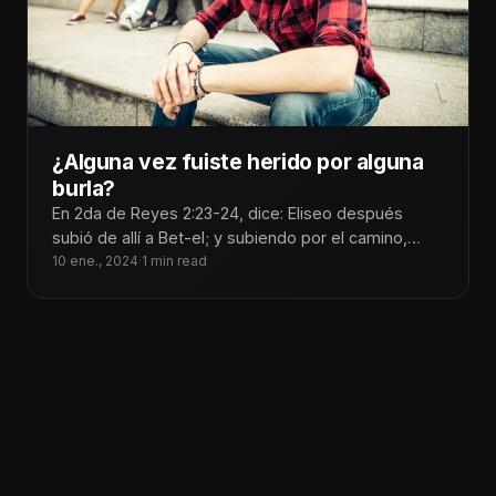
¿Alguna vez fuiste herido por alguna
burla?
En 2da de Reyes 2:23-24, dice: Eliseo después
subió de allí a Bet-el; y subiendo por el camino,
salieron
10 ene., 2024
·
1 min read