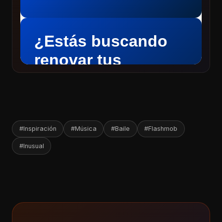
#Inspiración
#Música
#Baile
#Flashmob
#Inusual