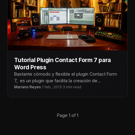
Tutorial Plugin Contact Form 7 para
Word Press
Bastante cómodo y flexible el plugin Contact Form
7, es un plugin que facilita la creación de
formularios de contacto
Mariano Reyes
·
1 feb., 2013
·
3 min read
Page 1 of 1