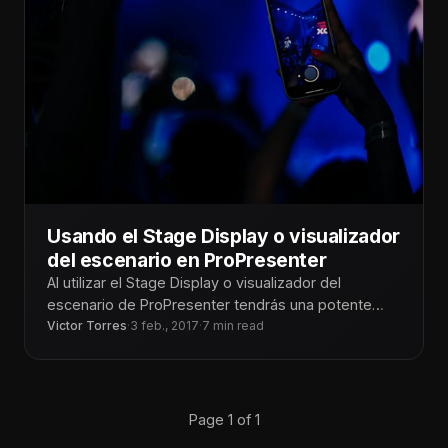
Usando el Stage Display o visualizador
del escenario en ProPresenter
Al utilizar el Stage Display o visualizador del
escenario de ProPresenter tendrás una potente
herramienta para poder estar todos en
Victor Torres
·
3 feb., 2017
·
7 min read
Page 1 of 1