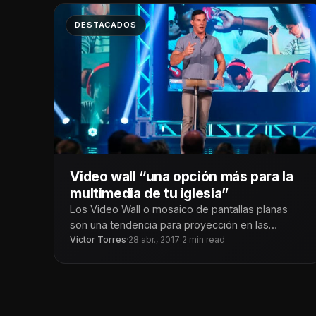
DESTACADOS
Video wall “una opción más para la
multimedia de tu iglesia”
Los Video Wall o mosaico de pantallas planas
son una tendencia para proyección en las
iglesias de hoy. Y esto
Victor Torres
·
28 abr., 2017
·
2 min read