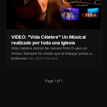
VIDEO: "Vida Célebre" Un Músical
realizado por toda una iglesia
Vida Celebre detrás de cámara from D-javu on
Vimeo. Siempre he creído que el trabajar juntos en
una sola meta,
techbroda
·
9 abr., 2013
·
1 min read
Page 1 of 1