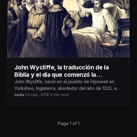
John Wycliffe, la traducción de la
Biblia y el día que comenzó la
Reforma.
John Wycliffe, nació en el pueblo de Hipswell en
Yorkshire, Inglaterra, alrededor del año de 1320, en
el seno de
nadia
·
23 sep., 2016
·
3 min read
Page 1 of 1