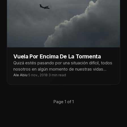
Vuela Por Encima De La Tormenta
Quizá estés pasando por una situación difícil, todos
nosotros en algún momento de nuestras vidas
pasamos por tormentas, es inevitable
Ale Abiu
·
5 nov., 2018
·
3 min read
Page 1 of 1