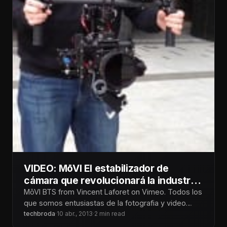
VIDEO: MōVI El estabilizador de
cámara que revolucionará la industria
del cine
MōVI BTS from Vincent Laforet on Vimeo. Todos los
que somos entusiastas de la fotografia y video
sabemos que una
techbroda
·
10 abr., 2013
·
2 min read