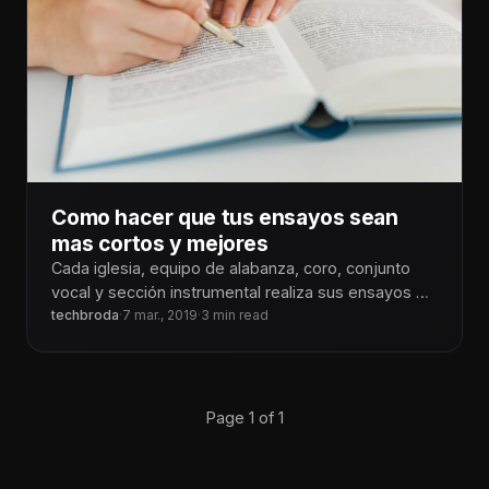
Como hacer que tus ensayos sean
mas cortos y mejores
Cada iglesia, equipo de alabanza, coro, conjunto
vocal y sección instrumental realiza sus ensayos de
manera diferente. Algunos los realizan
techbroda
·
7 mar., 2019
·
3 min read
Page 1 of 1