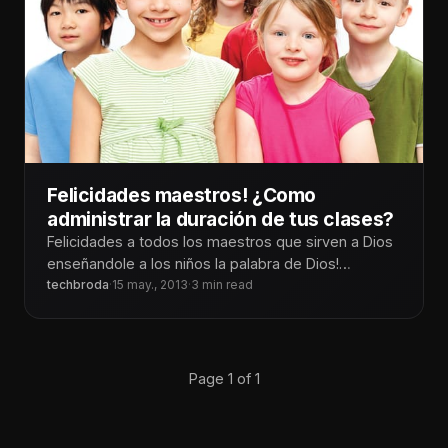
Felicidades maestros! ¿Como
administrar la duración de tus clases?
Felicidades a todos los maestros que sirven a Dios
enseñandole a los niños la palabra de Dios!
Navegando por internet
techbroda
·
15 may., 2013
·
3 min read
Page 1 of 1