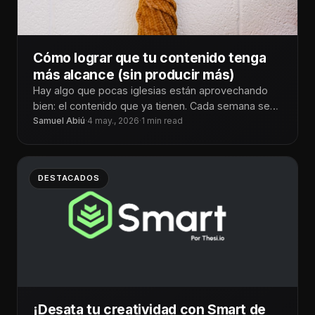
Cómo lograr que tu contenido tenga
más alcance (sin producir más)
Hay algo que pocas iglesias están aprovechando
bien: el contenido que ya tienen. Cada semana se
generan predicaciones, tiempos de
Samuel Abiú
·
4 may., 2026
·
1 min read
DESTACADOS
¡Desata tu creatividad con Smart de