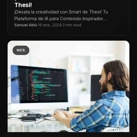
Thesi!
¡Desata la creatividad con Smart de Thesi! Tu
Plataforma de IA para Contenido Inspirador.
Convierte tus ideas en creativos contenidos
Samuel Abiú
·
16 ene., 2024
·
2 min read
WEB