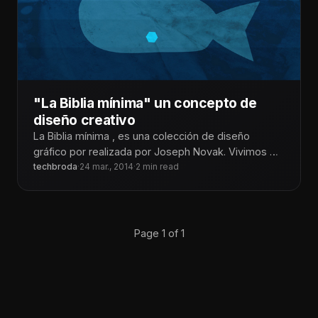
"La Biblia mínima" un concepto de
diseño creativo
La Biblia mínima , es una colección de diseño
gráfico por realizada por Joseph Novak. Vivimos en
una época de exceso
techbroda
·
24 mar., 2014
·
2 min read
Page 1 of 1