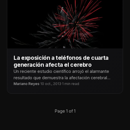
La exposición a teléfonos de cuarta
generación afecta el cerebro
Un reciente estudio científico arrojó el alarmante
resultado que demuestra la afectación cerebral
provocada por una exposición de tan sólo
Mariano Reyes
·
10 oct., 2013
·
1 min read
Page 1 of 1