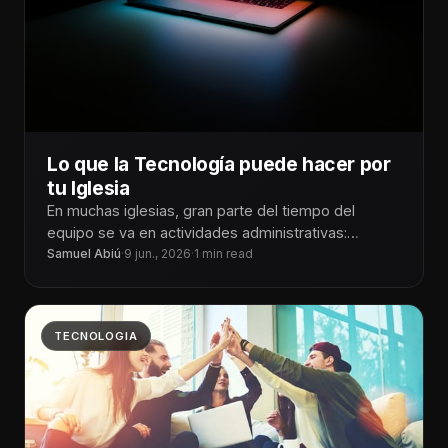
Lo que la Tecnología puede hacer por
tu Iglesia
En muchas iglesias, gran parte del tiempo del
equipo se va en actividades administrativas:
responder mensajes repetitivos, registrar
Samuel Abiú
·
9 jun., 2026
·
1 min read
asistentes, organizar
TECNOLOGIA