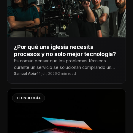
¿Por qué una iglesia necesita
procesos y no solo mejor tecnología?
Es común pensar que los problemas técnicos
durante un servicio se solucionan comprando un
mejor equipo. Una consola más moderna,
Samuel Abiú
·
14 jul., 2026
·
2 min read
TECNOLOGÍA