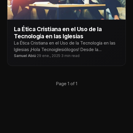
La Ética Cristiana en el Uso de la
Tecnología en las Iglesias
La Ética Cristiana en el Uso de la Tecnología en las
Iglesias ¡Hola Tecnoiglesiólogos! Desde la
transmisión en vivo de
Samuel Abiú
·
29 ene., 2025
·
3 min read
Page 1 of 1