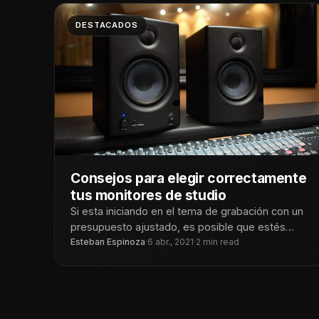
DESTACADOS
Consejos para elegir correctamente
tus monitores de studio
Si esta iniciando en el tema de grabación con un
presupuesto ajustado, es posible que estés
usando auriculares para satisfacer
Esteban Espinoza
·
6 abr., 2021
·
2 min read