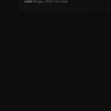
hardware. Los sistemas de enfriamiento
nadia
·
19 ago., 2013
·
1 min read