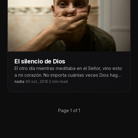
El silencio de Dios
El otro día mientras meditaba en el Señor, vino esto
a mi corazón. No importa cuántas veces Dios haga
silencio
nadia
·
30 oct., 2015
·
2 min read
Page 1 of 1