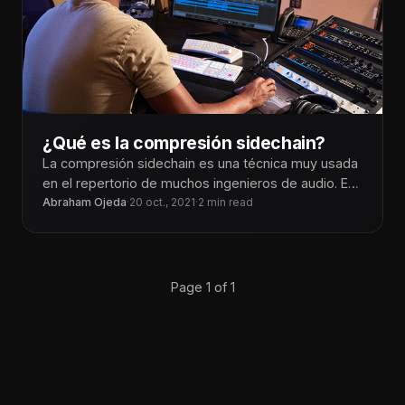
¿Qué es la compresión sidechain?
La compresión sidechain es una técnica muy usada
en el repertorio de muchos ingenieros de audio. En
este post, profundizaremos
Abraham Ojeda
·
20 oct., 2021
·
2 min read
Page 1 of 1