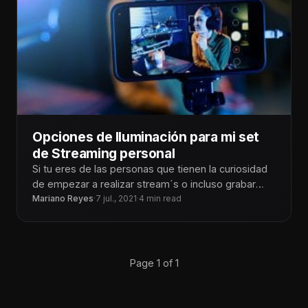
Opciones de Iluminación para mi set
de Streaming personal
Si tu eres de las personas que tienen la curiosidad
de empezar a realizar stream´s o incluso grabar
videos
Mariano Reyes
·
7 jul., 2021
·
4 min read
Page 1 of 1