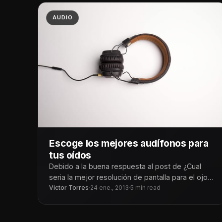
AUDIO
Escoge los mejores audífonos para
tus oídos
Debido a la buena respuesta al post de ¿Cual
seria la mejor resolución de pantalla para el ojo
humano?, en
Victor Torres
·
24 ene., 2013
·
5 min read