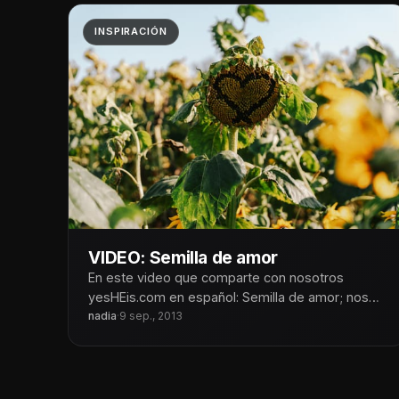
INSPIRACIÓN
VIDEO: Semilla de amor
En este video que comparte con nosotros
yesHEis.com en español: Semilla de amor; nos
habla de lo importante que
nadia
·
9 sep., 2013