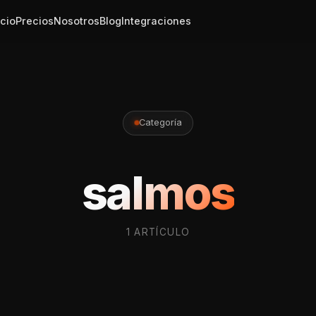
icio
Precios
Nosotros
Blog
Integraciones
Categoría
salmos
1 ARTÍCULO