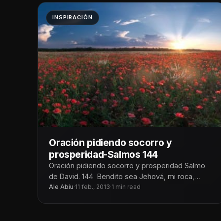
INSPIRACIÓN
Oración pidiendo socorro y
prosperidad-Salmos 144
Oración pidiendo socorro y prosperidad Salmo
de David. 144 Bendito sea Jehová, mi roca,
Quien adiestra mis manos para la
Ale Abiu
·
11 feb., 2013
·
1 min read