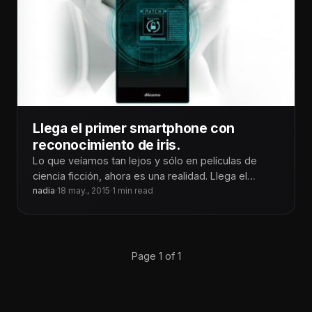
Llega el primer smartphone con
reconocimiento de iris.
Lo que veíamos tan lejos y sólo en películas de
ciencia ficción, ahora es una realidad. Llega el
primer smarthphone
nadia
·
18 may., 2015
·
1 min read
Page 1 of 1