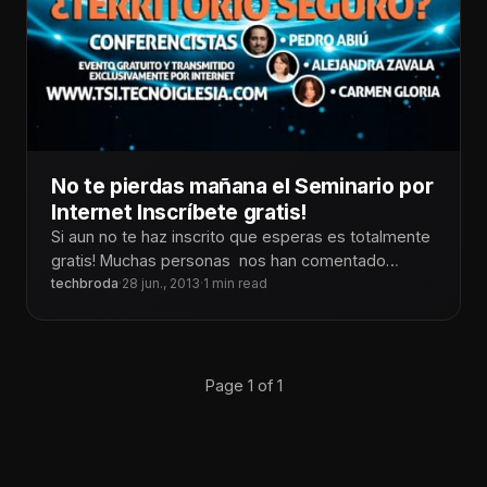
No te pierdas mañana el Seminario por
Internet Inscríbete gratis!
Si aun no te haz inscrito que esperas es totalmente
gratis! Muchas personas nos han comentado
acerca de la importancia
techbroda
·
28 jun., 2013
·
1 min read
Page 1 of 1