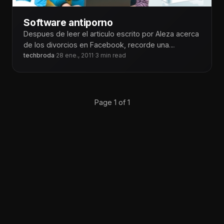
Software antiporno
Despues de leer el articulo escrito por Aleza acerca
de los divorcios en Facebook, recorde una
aplicación que recientemente fue
techbroda
·
28 ene., 2011
·
3 min read
Page 1 of 1