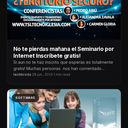
No te pierdas mañana el Seminario por
Internet Inscríbete gratis!
Si aun no te haz inscrito que esperas es totalmente
gratis! Muchas personas nos han comentado
acerca de la importancia
techbroda
·
28 jun., 2013
·
1 min read
SOFTWARE