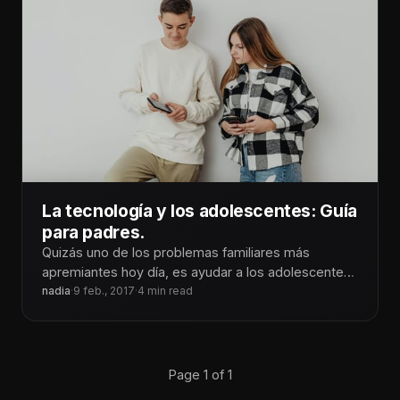
La tecnología y los adolescentes: Guía
para padres.
Quizás uno de los problemas familiares más
apremiantes hoy día, es ayudar a los adolescentes
a usar la tecnología con
nadia
·
9 feb., 2017
·
4 min read
Page 1 of 1