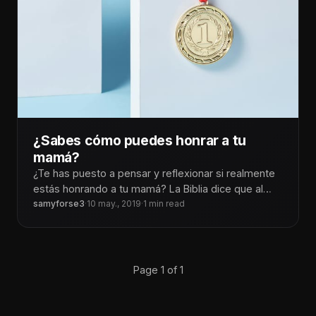
¿Sabes cómo puedes honrar a tu
mamá?
¿Te has puesto a pensar y reflexionar si realmente
estás honrando a tu mamá? La Biblia dice que al
honrar
samyforse3
·
10 may., 2019
·
1 min read
Page 1 of 1