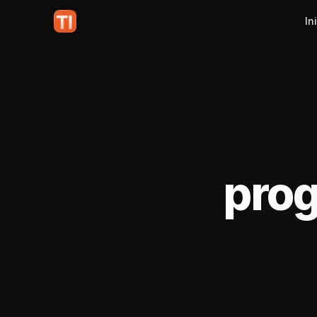
In
prog