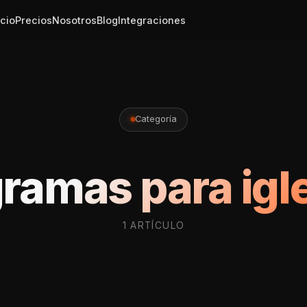
icio
Precios
Nosotros
Blog
Integraciones
Categoría
ramas para igl
1 ARTÍCULO