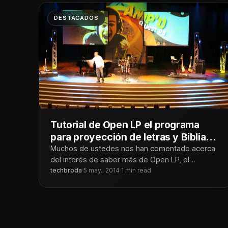
DESTACADOS
Tutorial de Open LP el programa
para proyección de letras y Biblia
gratuito
Muchos de ustedes nos han comentado acerca
del interés de saber más de Open LP, el
programa para Windows, Mac
techbroda
·
5 may., 2014
·
1 min read