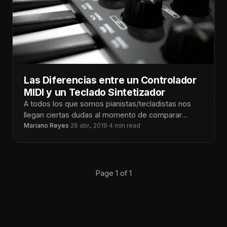
Las Diferencias entre un Controlador
MIDI y un Teclado Sintetizador
A todos los que somos pianistas/tecladistas nos
llegan ciertas dudas al momento de comparar
ciertos instrumentos y equipos que
Mariano Reyes
·
26 abr., 2019
·
4 min read
Page 1 of 1