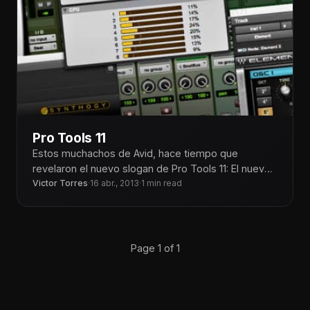
Pro Tools 11
Estos muchachos de Avid, hace tiempo que
revelaron el nuevo slogan de Pro Tools 11: El nuevo
estándar para la
Victor Torres
·
16 abr., 2013
·
1 min read
Page 1 of 1