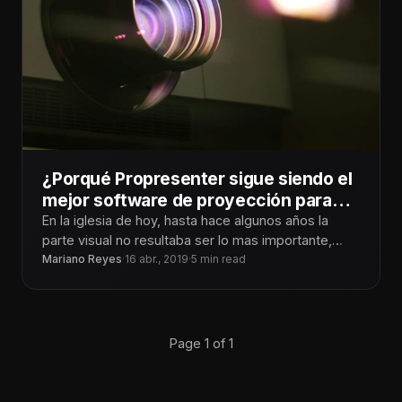
¿Porqué Propresenter sigue siendo el
mejor software de proyección para
iglesias?
En la iglesia de hoy, hasta hace algunos años la
parte visual no resultaba ser lo mas importante,
pero con
Mariano Reyes
·
16 abr., 2019
·
5 min read
Page 1 of 1