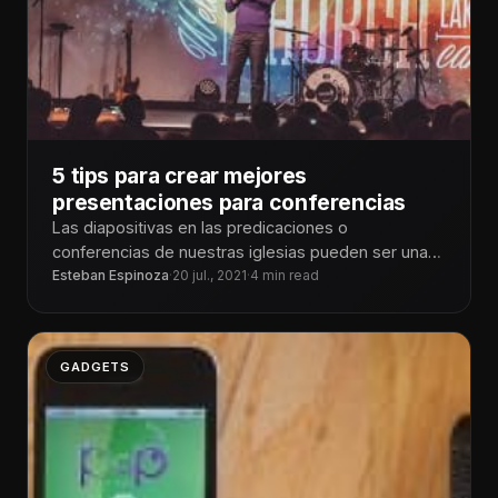
5 tips para crear mejores
presentaciones para conferencias
Las diapositivas en las predicaciones o
conferencias de nuestras iglesias pueden ser una
herramienta para comunicar y complementar al
Esteban Espinoza
·
20 jul., 2021
·
4 min read
mensaje
GADGETS