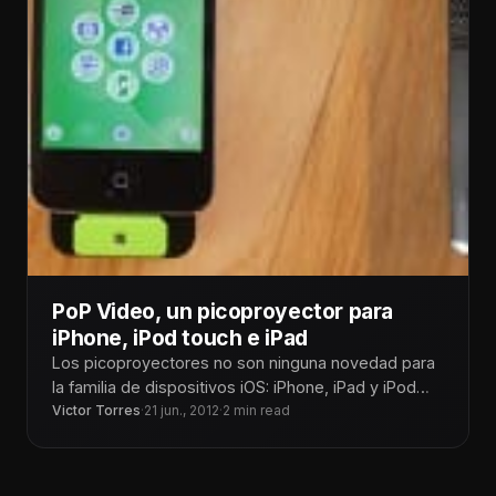
PoP Video, un picoproyector para
iPhone, iPod touch e iPad
Los picoproyectores no son ninguna novedad para
la familia de dispositivos iOS: iPhone, iPad y iPod
touch. Lo interesante del
Victor Torres
·
21 jun., 2012
·
2 min read