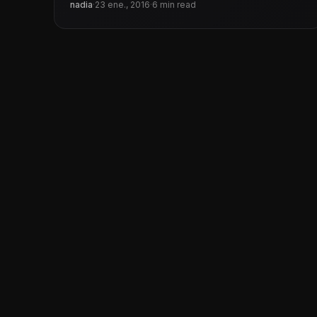
ocasión, queremos
nadia
·
23 ene., 2016
·
6 min read