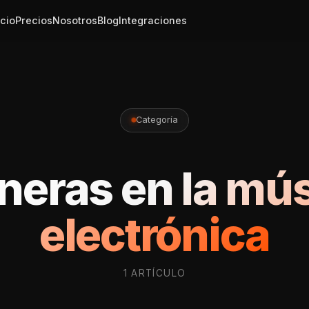
icio
Precios
Nosotros
Blog
Integraciones
Categoría
neras en la mú
electrónica
1 ARTÍCULO