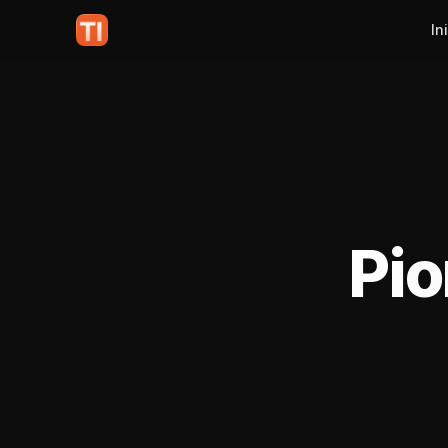
In
Pio