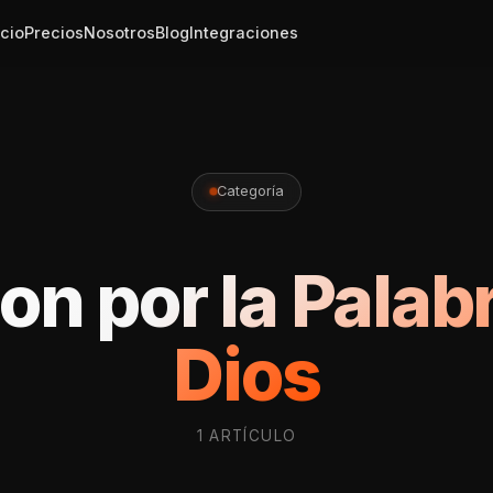
icio
Precios
Nosotros
Blog
Integraciones
Categoría
on por la Palab
Dios
1 ARTÍCULO