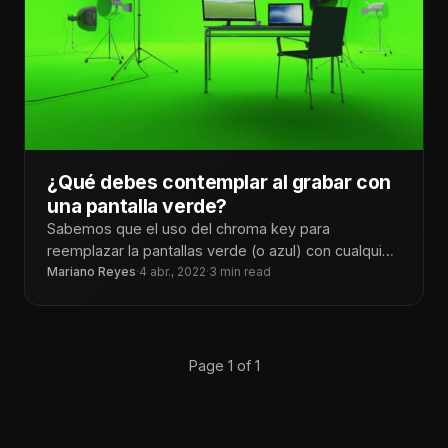
¿Qué debes contemplar al grabar con
una pantalla verde?
Sabemos que el uso del chroma key para
reemplazar la pantallas verde (o azul) con cualquier
imagen fija o con
Mariano Reyes
·
4 abr., 2022
·
3 min read
Page 1 of 1