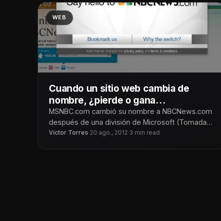
WEB
Cuando un sitio web cambia de
nombre, ¿pierde o gana
popularidad?
MSNBC.com cambió su nombre a NBCNews.com
después de una división de Microsoft (Tomada
Victor Torres
·
20 ago., 2012
·
3 min read
de www.nbcnews.com). Es