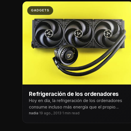
GADGETS
Refrigeración de los ordenadores
Hoy en día, la refrigeración de los ordenadores
consume incluso más energía que el propio
hardware. Los sistemas de enfriamiento
nadia
·
19 ago., 2013
·
1 min read