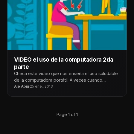
VIDEO el uso de la computadora 2da
parte
Checa este video que nos enseña el uso saludable
de la computadora portátil. A veces cuando
estamos en casa pensamos
Ale Abiu
·
25 ene., 2013
Page 1 of 1