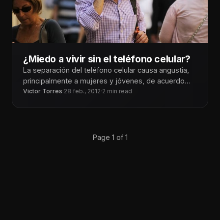
¿Miedo a vivir sin el teléfono celular?
La separación del teléfono celular causa angustia,
principalmente a mujeres y jóvenes, de acuerdo
con un estudio hecho en Inglaterra
Victor Torres
·
28 feb., 2012
·
2 min read
Page 1 of 1