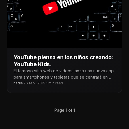
YouTube piensa en los niños creando:
YouTube Kids.
El famoso sitio web de videos lanzó una nueva app
para smartphones y tabletas que se centrará en
contenido apropiado
nadia
·
26 feb., 2015
·
1 min read
Page 1 of 1