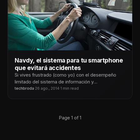
Navdy, el sistema para tu smartphone
que evitará accidentes
Si vives frustrado (como yo) con el desempeño
limitado del sistema de información y
entretenimiento y tu teléfono en tu
techbroda
·
26 ago., 2014
·
1 min read
Page 1 of 1