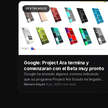
DESTACADOS
Google: Project Ara termina y
comenzaran con el Beta muy pronto
Google ha enviado algunos correos indicando
que su programa Project Ara Scouts ha llegado a
su fin. Sin embargo, eso
Mariano Reyes
·
9 jul., 2014
·
1 min read