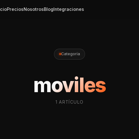
icio
Precios
Nosotros
Blog
Integraciones
Categoría
moviles
1 ARTÍCULO