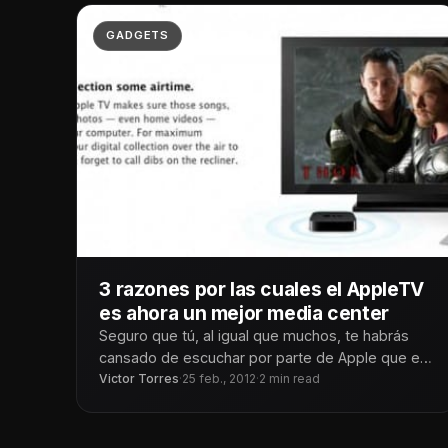
GADGETS
3 razones por las cuales el AppleTV
es ahora un mejor media center
Seguro que tú, al igual que muchos, te habrás
cansado de escuchar por parte de Apple que el
AppleTV es
Victor Torres
·
25 feb., 2012
·
2 min read