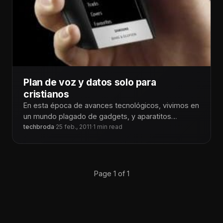
Plan de voz y datos solo para
cristianos
En esta época de avances tecnológicos, vivimos en
un mundo plagado de gadgets, y aparatitos
singulares que hacen de alguna
techbroda
·
25 feb., 2011
·
1 min read
Page 1 of 1