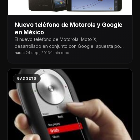
Nuevo teléfono de Motorola y Google
en México
El nuevo teléfono de Motorola, Moto X,
desarrollado en conjunto con Google, apuesta por
brindar una mejor experiencia para el
nadia
·
24 sep., 2013
·
1 min read
GADGETS