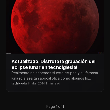
Actualizado: Disfruta la grabación del
eclipse lunar en tecnoiglesia!
Realmente no sabemos si este eclipse y su famosa
luna roja sea tan apocalíptica como algunos lo
mencionan en internet.
techbroda
·
14 abr., 2014
·
1 min read
Page 1 of 1