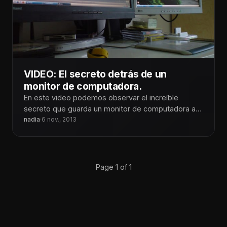
VIDEO: El secreto detrás de un
monitor de computadora.
En este video podemos observar el increíble
secreto que guarda un monitor de computadora a
través de un filtro polarizado.
nadia
·
6 nov., 2013
Page 1 of 1