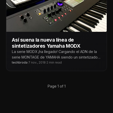
Así suena la nueva línea de
sintetizadores Yamaha MODX
La serie MODX ¡ha llegado! Cargando el ADN de la
serie MONTAGE de YAMAHA siendo un sintetizador
híbrido con el
techbroda
·
7 nov., 2018
·
2 min read
Page 1 of 1